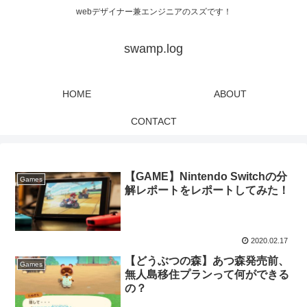
webデザイナー兼エンジニアのスズです！
swamp.log
HOME
ABOUT
CONTACT
【GAME】Nintendo Switchの分
Games
解レポートをレポートしてみた！
2020.02.17
【どうぶつの森】あつ森発売前、
Games
無人島移住プランって何ができる
の？