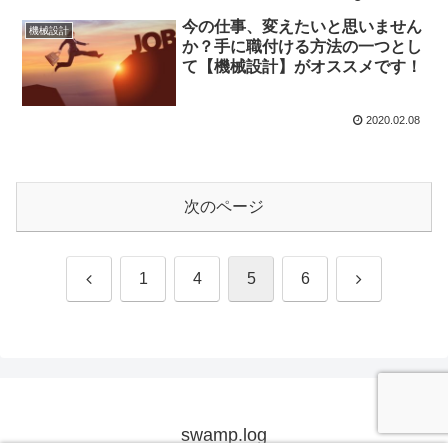
今の仕事、変えたいと思いません
機械設計
か？手に職付ける方法の一つとし
て【機械設計】がオススメです！
2020.02.08
次のページ
前
次
1
4
5
6
へ
へ
swamp.log